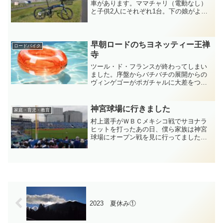
車があります。ママチャリ（電動なし）
と子供2人にそれぞれ1台。下の娘がよう
やく街中を自転車で走れるようになって
きたので、みんなでサイクリングに行き
たいよね、と。家の目の前多摩川だし。
ロードバイク入れると...
早朝ロードのちヨネッティー王禅
ロードバイク
寺
ツール・ド・フランスが終わってしまい
ました。序盤からバチバチの展開からの
ヴィンゲゴーがポガチャルに大差をつけ
てのマイヨジョーヌを獲得。終始楽しめ
る大会でした。ただ昨年買ったBlu-
rayBOX2023版は今回は買わないかもしれ
神宮球場に行きました
家庭・育児・教育
ない。昨年の展...
村上選手がＷＢＣメキシコ戦でサヨナラ
ヒットを打ったあの日、僕ら家族は神宮
球場にオープン戦を見に行ってました。
野球が好きなのはありますが、上の子が
スタジアム飯が食べたいと言う事と、下
の子がつば九郎に会いたいというのでオ
ープン戦ではありましたが...
2023 夏休み①