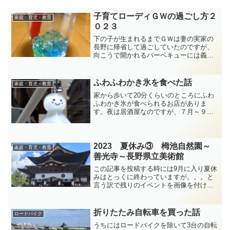
子育てローディＧＷの過ごし方２
家庭・育児・教育
０２３
下の子が生まれるまでＧＷは妻の実家の
長野に帰省して過ごしていたのですが、
向こうで開かれるバーベキューには義兄
の友人が多く集まり、連れてくる子供の
面倒を見ないといけなくなったりとあま
りゆっくりできないし、今年はどこも混
ふわふわかき氷を食べた話
家庭・育児・教育
むだろうという事で近場で...
家から歩いて20分くらいのところにふわ
ふわかき氷が食べられるお店がありま
す。夜は居酒屋なのですが、７月～９月
の夏季限定でやっています。2020年から
やっていて、2年前にそのお店を見つけま
した。去年は都合がつかずに行けず。夏
小屋 氷楽氷楽（ひ...
2023 夏休み③ 栂池自然園～
家庭・育児・教育
善光寺～長野県立美術館
この記事を投稿する時には9月に入り夏休
みはとっくに終わっていますが。。。と
言う訳で残りのイベントを画像を付けて
書いていきます。お盆休みに戻りたい感
情が未だにあります。栂池自然園小谷村
と言えば栂池高原と言っても過言ではな
折りたたみ自転車を買った話
ロードバイク
いのでは。息子は2,3...
うちにはロードバイクを除いて3台の自転