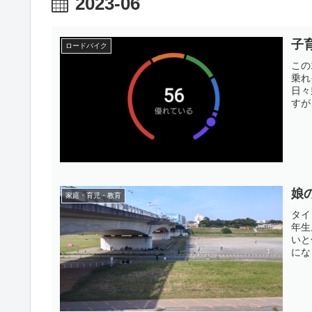
2023-06
子
ロードバイク
この
乗れ
日々
すが
娘
家庭・育児・教育
タイ
年生
いと
にな