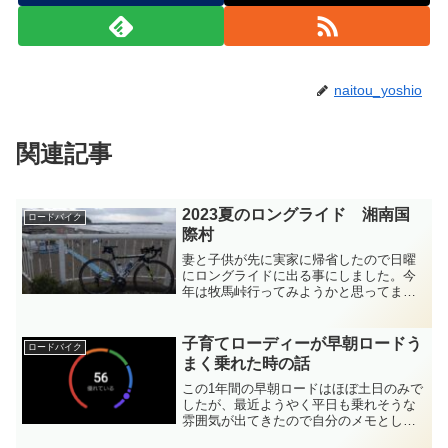
naitou_yoshio
関連記事
2023夏のロングライド 湘南国
ロードバイク
際村
妻と子供が先に実家に帰省したので日曜
にロングライドに出る事にしました。今
年は牧馬峠行ってみようかと思ってます
が、ルート検索が間に合わなかったので
何回か行ったことがある湘南国際村を目
指します。走行距離はだいたい120km。
子育てローディーが早朝ロードう
ロードバイク
何kmからがロングラ...
まく乗れた時の話
この1年間の早朝ロードはほぼ土日のみで
したが、最近ようやく平日も乗れそうな
雰囲気が出てきたので自分のメモとしつ
つ、こんな感じで日々乗ってますよと言