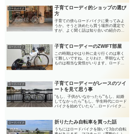
うお話。平日に関しては前日の残業次第
なのですが、月間の残業時間の上限に月
子育てローディ的ショップの選び
ロードバイク
中で達する事が多くなっ...
方
子育ての傍らロードバイクに乗ってみよ
うか。そうと決めたら買う場所の選定で
すが、よく聞く話は知り合いの紹介のお
店や大型店舗とかだったりします。そん
な事で僕の経験からは自宅に比較的近い
スポーツバイクショップで購入すること
子育てローディーのZWIFT部屋
ロードバイク
をオススメしたいです。実...
この時期はやはり外に走り行くのは寒く
て難しいですね。とりわけ、早朝なんて
ものは相当な覚悟がいります。ロードバ
イク購入当初はただただ乗りたい一心で
着込んで気温一桁の中走ってた時期もあ
りました。そんな話は今も昔。今は専ら
スマートトレーナーです。...
子育てローディーがレースのツイ
ロードバイク
ートを見て思う事
”もし、子供がいなかったら””もし、結婚
してなかったら””もし、学生時代にロード
バイクを始めていたら”…ロードバイクに
乗りたての頃だったり、仕事が忙しかっ
たりするとそう思った事があります。そ
してその最たるものがXでレースに出てる
折りたたみ自転車を買った話
ロードバイク
ツイートを見...
うちにはロードバイクを除いて3台の自転
車があります。ママチャリ（電動なし）